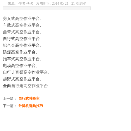
来源:
作者:
佚名
发布时间:
2014-05-21
21
次浏览
剪叉式高空作业平台
、
车载式高空作业平台
、
曲臂式高空作业平台
、
自行式高空作业平台、
铝合金
高空作业平台、
防爆高空作业平台、
拖车式高空作业平台、
电动高空作业平台、
自行走直臂高空作业平台、
越野式高空作业平台、
全向
自行走高空作业平台
上一篇：
自行式升降车
下一篇：
升降机选购技巧