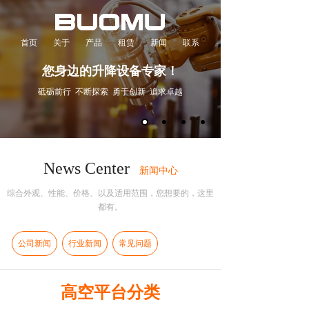
首页
关于
产品
租赁
新闻
联系
您身边的升降设备专家！
砥砺前行 不断探索 勇于创新 追求卓越
News Center
新闻中心
综合外观、性能、价格、以及适用范围，
您想要的，这里
都有。
公司新闻
行业新闻
常见问题
高空平台分类